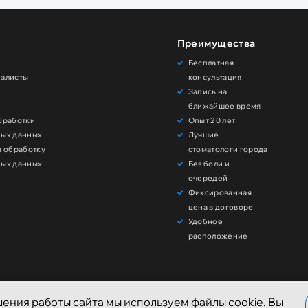
Преимущества
Бесплатная
иалисты
консультация
Запись на
и
ближайшее время
бработки
Опыт 20 лет
ных данных
Лучшие
а обработку
стоматологи города
ных данных
Без боли и
очередей
Фиксированная
цена в договоре
Удобное
расположение
ения работы сайта мы используем файлы cookie. Вы