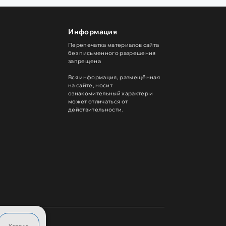
Информация
Перепечатка материалов сайта
без письменного разрешения
запрещена
Вся информация, размещённая
на сайте, носит
ознакомительный характер и
может отличаться от
действительности.
Хорошо