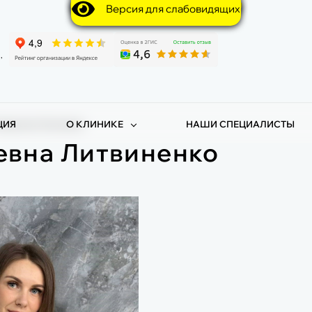
Версия для слабовидящих
,
ЦИЯ
О КЛИНИКЕ
НАШИ СПЕЦИАЛИСТЫ
ннадьевна Литвиненко
евна Литвиненко