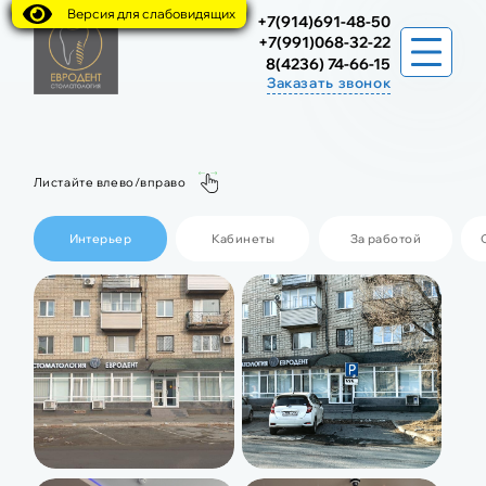
Версия для слабовидящих
+7(914)691-48-50
+7(991)068-32-22
8(4236) 74-66-15
Заказать звонок
УСЛУГИ
Листайте влево/вправо
ВСЕ-НА 4/6 ИМПЛАНТАЦИЯ
О КЛИНИКЕ
Интерьер
Кабинеты
За работой
НАШИ СПЕЦИАЛИСТЫ
ФОТОГАЛЕРЕЯ
ДОКУМЕНТЫ