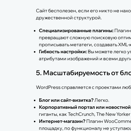
Сайт бесполезен, если его никто не нах
дружественной структурой.
Специализированные плагины:
Плагины
превращают сложную поисковую оптим
прописывать метатеги, создавать XML-к
Гибкость настройки:
Вы можете легко уп
атрибутами изображений и всеми друг
5. Масштабируемость от бло
WordPress справляется с проектами люб
Блог или сайт-визитка?
Легко.
Корпоративный портал или новостной
гиганты, как TechCrunch, The New Yorker 
Интернет-магазин?
Плагин WooCommer
площадку, по функционалу не уступа