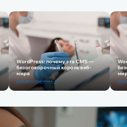
WordPress: почему эта CMS —
Wor
безоговорочный король веб-
без
мира
ми
Смотреть подробнее
Смот