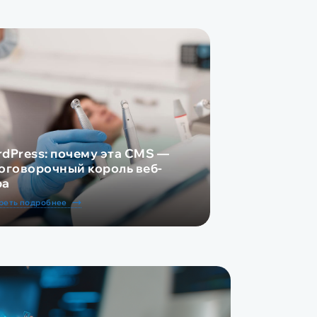
dPress: почему эта CMS —
оговорочный король веб-
ра
реть подробнее