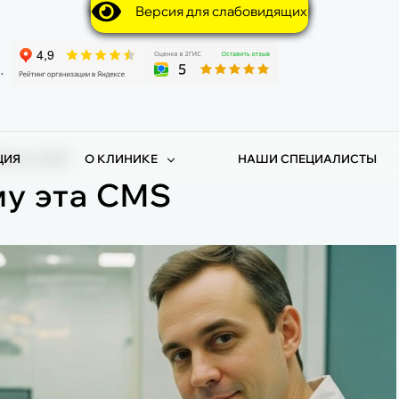
Версия для слабовидящих
,
ЦИЯ
О КЛИНИКЕ
НАШИ СПЕЦИАЛИСТЫ
очему эта CMS
му эта CMS