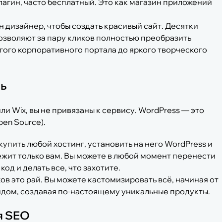
лагин, часто бесплатный. Это как магазин приложений
 дизайнер, чтобы создать красивый сайт. Десятки
озволяют за пару кликов полностью преобразить
гого корпоративного портала до яркого творческого
ль
или Wix, вы не привязаны к сервису. WordPress — это
en Source).
упить любой хостинг, установить на него WordPress и
ежит только вам. Вы можете в любой момент перенести
од и делать все, что захотите.
ов это рай. Вы можете кастомизировать всё, начиная от
идом, создавая по-настоящему уникальные продукты.
я SEO